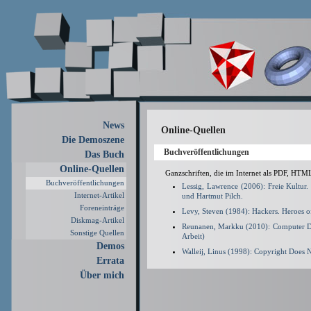
News
Online-Quellen
Die Demoszene
Buchveröffentlichungen
Das Buch
Online-Quellen
Ganzschriften, die im Internet als PDF, HTM
Buchveröffentlichungen
Lessig, Lawrence (2006): Freie Kultur.
Internet-Artikel
und Hartmut Pilch.
Foreneinträge
Levy, Steven (1984): Hackers. Heroes 
Diskmag-Artikel
Reunanen, Markku (2010): Computer Dem
Sonstige Quellen
Arbeit)
Demos
Walleij, Linus (1998): Copyright Does N
Errata
Über mich